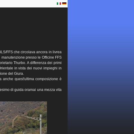
S/FFS che circolava ancora in livrea
 di manutenzione presso le Officine FFS
ietario Thurbo. A differenza dei primi
Orientale in vista dei nuovi impieghi in
gione del Giura.
ta anche quest'ultima composizione è
attesimo di guida oramai una mezza vita