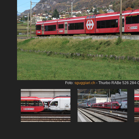
Foto:
sguggiari.ch
- Thurbo RABe 526 284-