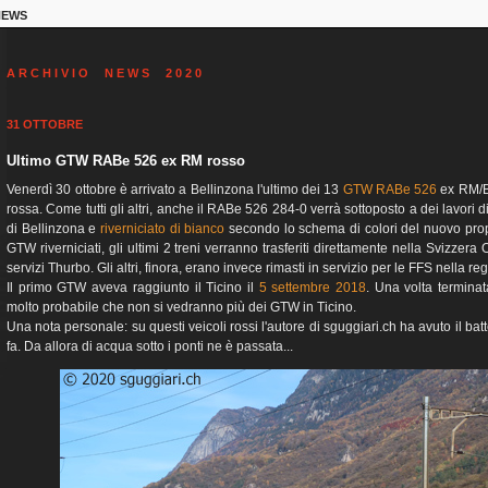
NEWS
A R C H I V I O N E W S 2 0 2 0
31 OTTOBRE
Ultimo GTW RABe 526 ex RM rosso
Venerdì 30 ottobre è arrivato a Bellinzona l'ultimo dei 13
GTW RABe 526
ex RM/BL
rossa. Come tutti gli altri, anche il RABe 526 284-0 verrà sottoposto a dei lavori
di Bellinzona e
riverniciato di bianco
secondo lo schema di colori del nuovo propr
GTW riverniciati, gli ultimi 2 treni verranno trasferiti direttamente nella Svizzera 
servizi Thurbo. Gli altri, finora, erano invece rimasti in servizio per le FFS nella re
Il primo GTW aveva raggiunto il Ticino il
5 settembre 2018
. Una volta termina
molto probabile che non si vedranno più dei GTW in Ticino.
Una nota personale: su questi veicoli rossi l'autore di sguggiari.ch ha avuto il b
fa. Da allora di acqua sotto i ponti ne è passata...