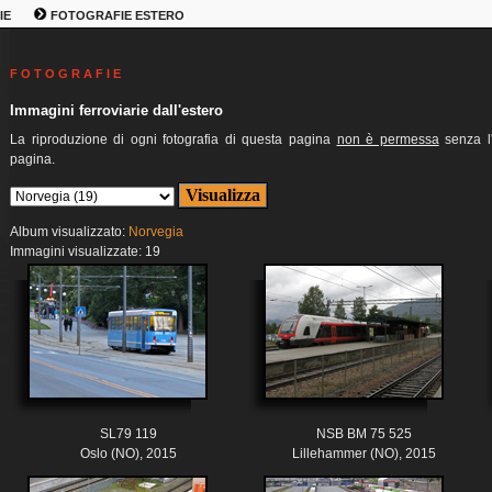
IE
FOTOGRAFIE ESTERO
F O T O G R A F I E
Immagini ferroviarie dall'estero
La riproduzione di ogni fotografia di questa pagina
non è permessa
senza l'
pagina.
Album visualizzato:
Norvegia
Immagini visualizzate: 19
SL79 119
NSB BM 75 525
Oslo (NO), 2015
Lillehammer (NO), 2015