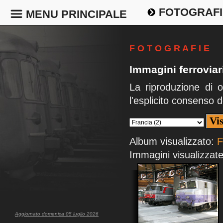
FOTOGRAFI
MENU PRINCIPALE
F O T O G R A F I E
Immagini ferroviari
La riproduzione di 
l'esplicito consenso d
Album visualizzato:
F
Immagini visualizzate
Aggiornato domenica 05 luglio 2026