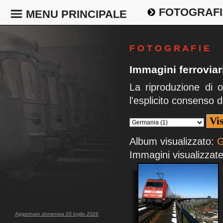
FOTOGRAFI
MENU PRINCIPALE
F O T O G R A F I E
Immagini ferroviari
La riproduzione di 
l'esplicito consenso d
Album visualizzato:
G
Immagini visualizzate
Aggiornato domenica 05 luglio 2026