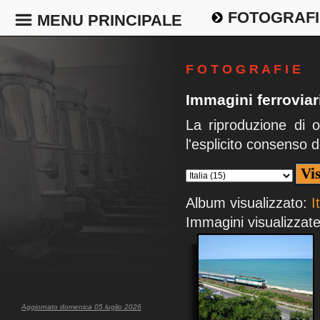
FOTOGRAFI
MENU PRINCIPALE
F O T O G R A F I E
Immagini ferroviari
La riproduzione di 
l'esplicito consenso d
Album visualizzato:
I
Immagini visualizzate
Aggiornato domenica 05 luglio 2026