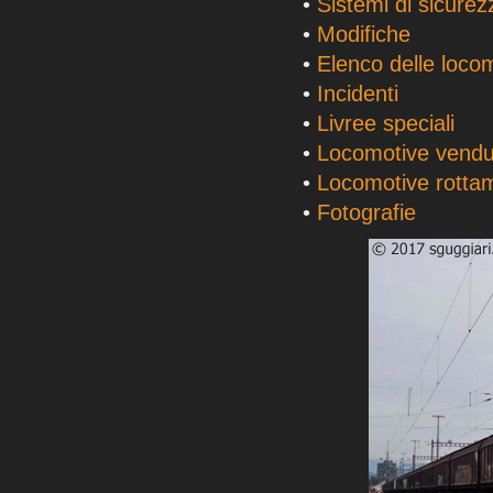
•
Sistemi di sicurez
•
Modifiche
•
Elenco delle loco
•
Incidenti
•
Livree speciali
•
Locomotive vendu
•
Locomotive rotta
•
Fotografie