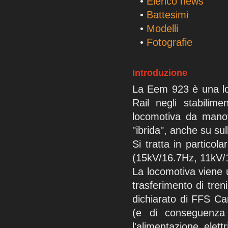
•
Elenco news
•
Battesimi
•
Modelli
•
Fotografie
Introduzione
La Eem 923 è una loc
Rail negli stabilim
locomotiva da man
"ibrida", anche su sul
Si tratta in partico
(15kV/16.7Hz, 11kV/1
La locomotiva viene 
trasferimento di tren
dichiarato di FFS Car
(e di conseguenza 
l'alimentazione elet