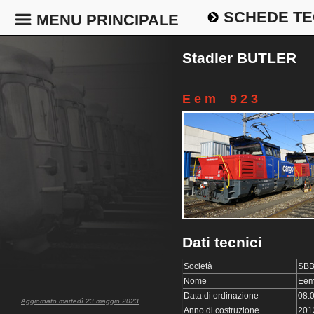
SCHEDE TE
MENU PRINCIPALE
Stadler BUTLER
E e m 9 2 3
Dati tecnici
Società
SBB
Nome
Eem
Data di ordinazione
08.
Aggiornato martedì 23 maggio 2023
Anno di costruzione
201