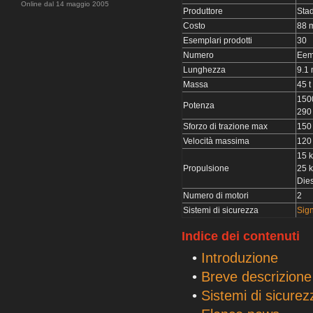
Online dal 14 maggio 2005
Produttore
Stad
Costo
88 
Esemplari prodotti
30
Numero
Eem
Lunghezza
9.1
Massa
45 t
1500
Potenza
290 
Sforzo di trazione max
150
Velocità massima
120
15 k
Propulsione
25 
Die
Numero di motori
2
Sistemi di sicurezza
Sig
Indice dei contenuti
•
Introduzione
•
Breve descrizione
•
Sistemi di sicurez