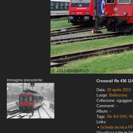
Immagine precedente:
Crossrail Re 436 114
Data:
20 aprile 2013
Luogo:
Bellinzona
Collezione: sguggiari
Commenti: -
Album: -
Tags:
Re 4/4 II/III
,
Re
Links:
•
Scheda tecnica FFS
Visualizza tutte le fot