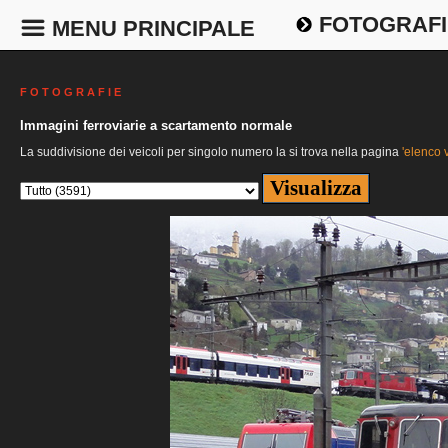
FOTOGRAFI
MENU PRINCIPALE
F O T O G R A F I E
Immagini ferroviarie a scartamento normale
La suddivisione dei veicoli per singolo numero la si trova nella pagina
'elenco v