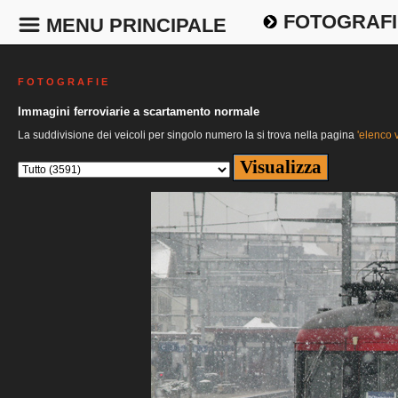
FOTOGRAFI
MENU PRINCIPALE
F O T O G R A F I E
Immagini ferroviarie a scartamento normale
La suddivisione dei veicoli per singolo numero la si trova nella pagina
'elenco v