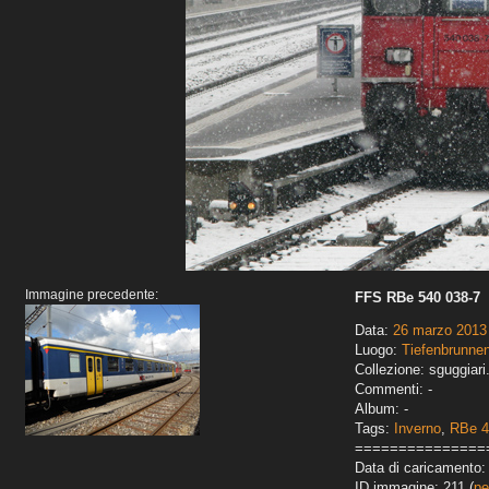
Immagine precedente:
FFS RBe 540 038-7
Data:
26 marzo 2013
Luogo:
Tiefenbrunne
Collezione: sguggiari
Commenti: -
Album: -
Tags:
Inverno
,
RBe 4
===============
Data di caricamento: 
ID immagine: 211 (
pe