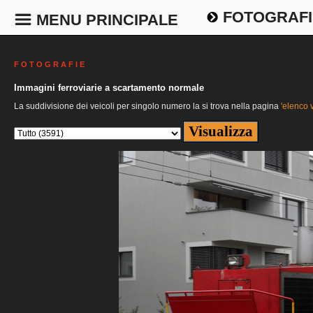
FOTOGRAFI
MENU PRINCIPALE
F O T O G R A F I E
Immagini ferroviarie a scartamento normale
La suddivisione dei veicoli per singolo numero la si trova nella pagina
'elenco v