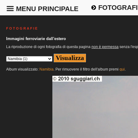
FOTOGRAFI
MENU PRINCIPALE
F O T O G R A F I E
Immagini ferroviarie dall'estero
La riproduzione di ogni fotografia di questa pagina
non è permessa
senza l'esp
Album visualizzato:
Namibia
. Per rimuovere il filtro dell'album premi
qui
.