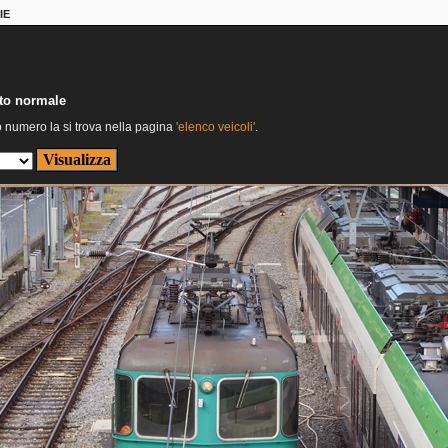
IE
nto normale
o numero la si trova nella pagina
'elenco veicoli'
.