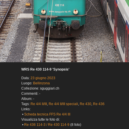
WRS Re 430 114-9 'Synopsis'
Data:
23 giugno 2023
Luogo:
Bellinzona
Collezione: sguggiari.ch
Commenti: -
Album: -
Tags:
Re 4/4 II/III
,
Re 4/4 II/III speciali
,
Re 430
,
Re 436
Links:
•
Scheda tecnica FFS Re 4/4 III
Visualizza tutte le foto di:
•
Re 436 114-3 / Re 430 114-9
(8 foto)