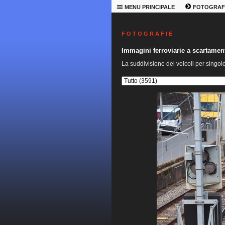
MENU PRINCIPALE
FOTOGRAF
F O T O G R A F I E
Immagini ferroviarie a scartame
La suddivisione dei veicoli per singol