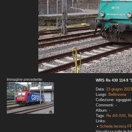
Immagine precedente:
WRS Re 430 114-9 '
Data:
23 giugno 2023
Luogo:
Bellinzona
Collezione: sguggiari
Commenti: -
Album: -
Tags:
Re 4/4 II/III
,
Re
Links:
•
Scheda tecnica FFS
Visualizza tutte le fot