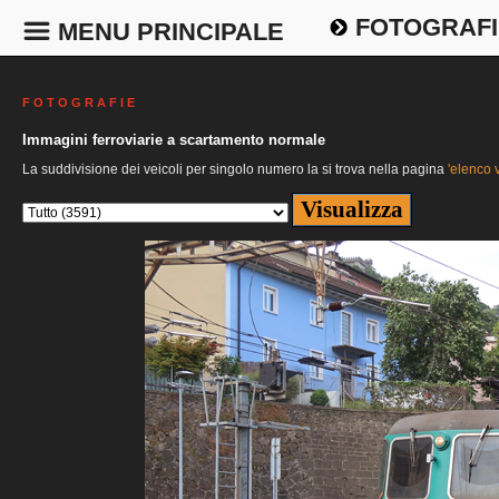
FOTOGRAFI
MENU PRINCIPALE
F O T O G R A F I E
Immagini ferroviarie a scartamento normale
La suddivisione dei veicoli per singolo numero la si trova nella pagina
'elenco v