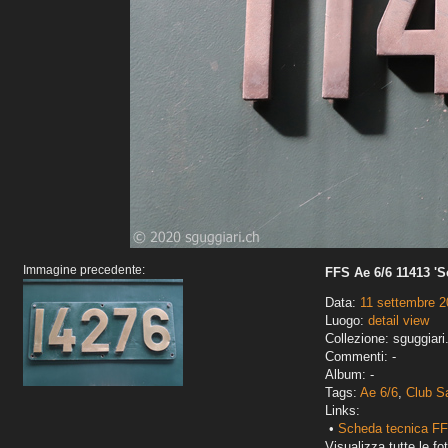
Immagine precedente:
FFS Ae 6/6 11413 'S
Data:
11 settembre 
Luogo:
detail view
Collezione: sguggiari
Commenti: -
Album: -
Tags:
Ae 6/6
,
Club S
Links:
•
Scheda tecnica FF
Visualizza tutte le fot