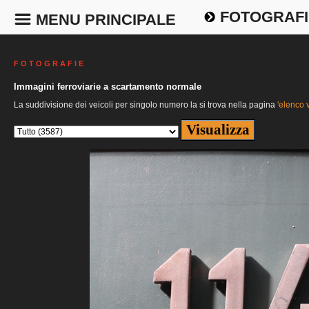
FOTOGRAFI
MENU PRINCIPALE
F O T O G R A F I E
Immagini ferroviarie a scartamento normale
La suddivisione dei veicoli per singolo numero la si trova nella pagina
'elenco v