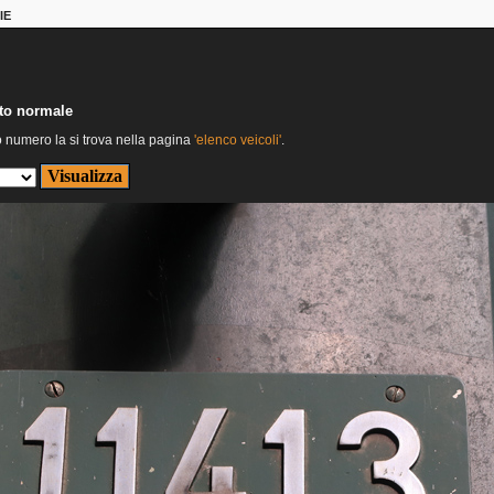
IE
nto normale
o numero la si trova nella pagina
'elenco veicoli'
.