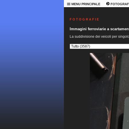
MENU PRINCIPALE
FOTOGRAF
F O T O G R A F I E
Immagini ferroviarie a scartame
La suddivisione dei veicoli per singol