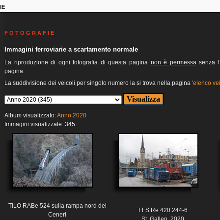
IE
F O T O G R A F I E
Immagini ferroviarie a scartamento normale
La riproduzione di ogni fotografia di questa pagina
non è permessa
senza l'
pagina.
La suddivisione dei veicoli per singolo numero la si trova nella pagina
'elenco vei
Album visualizzato:
Anno 2020
Immagini visualizzate: 345
TILO RABe 524 sulla rampa nord del
FFS Re 420 244-6
Ceneri
St. Gallen, 2020