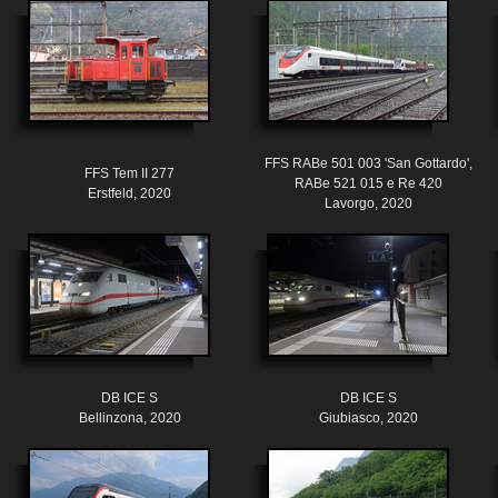
FFS RABe 501 003 'San Gottardo',
FFS Tem II 277
RABe 521 015 e Re 420
Erstfeld, 2020
Lavorgo, 2020
DB ICE S
DB ICE S
Bellinzona, 2020
Giubiasco, 2020