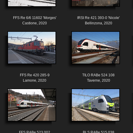
FFS Re 6/6 11602 'Morges'
IRSI Re 421 393-0 'Nicole'
Castione, 2020
Bellinzona, 2020
FFS Re 420 285-9
TILO RABe 524 108
Lamone, 2020
Taverne, 2020
FFS RABe 523 002
BLS RABe 515 038