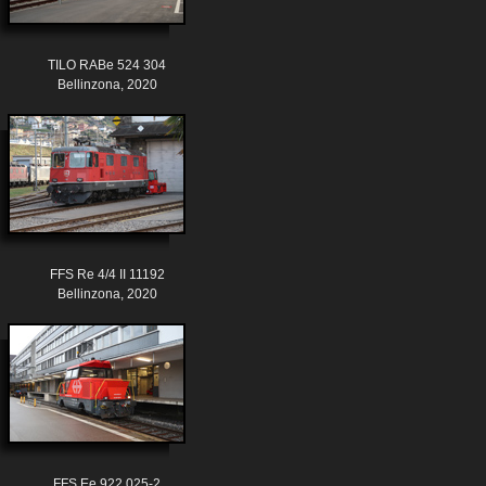
TILO RABe 524 304
Bellinzona, 2020
FFS Re 4/4 II 11192
Bellinzona, 2020
FFS Ee 922 025-2