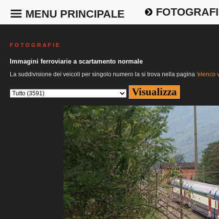
FOTOGRAFI
MENU PRINCIPALE
F O T O G R A F I E
Immagini ferroviarie a scartamento normale
La suddivisione dei veicoli per singolo numero la si trova nella pagina
'elenco v