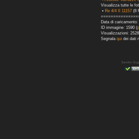
Visualizza tutte le fot
•
Re 4/4 II 11157
(8 f
===============
Data di caricamento:
ID immagine: 1590 (
Visualizzazioni: 2528
Segnala
qui
dei dati 
Sandro Gug