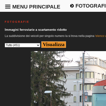
FOTOGRAFI
MENU PRINCIPALE
F O T O G R A F I E
Immagini ferroviarie a scartamento ridotto
La suddivisione dei veicoli per singolo numero la si trova nella pagina
'elenco v