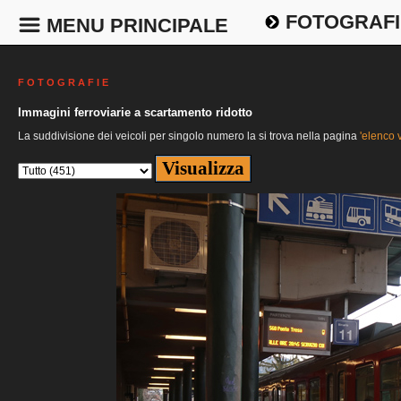
FOTOGRAFI
MENU PRINCIPALE
F O T O G R A F I E
Immagini ferroviarie a scartamento ridotto
La suddivisione dei veicoli per singolo numero la si trova nella pagina
'elenco v