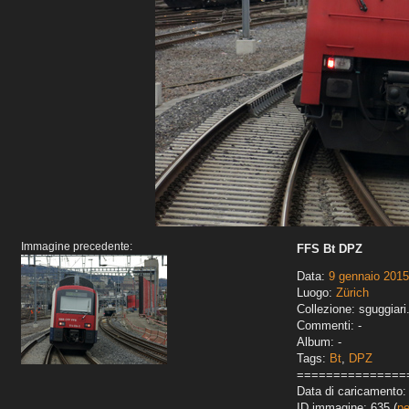
Immagine precedente:
FFS Bt DPZ
Data:
9 gennaio 2015
Luogo:
Zürich
Collezione: sguggiari
Commenti: -
Album: -
Tags:
Bt
,
DPZ
===============
Data di caricamento: 
ID immagine: 635 (
pe