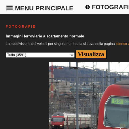
FOTOGRAFI
MENU PRINCIPALE
F O T O G R A F I E
Immagini ferroviarie a scartamento normale
La suddivisione dei veicoli per singolo numero la si trova nella pagina
'elenco v