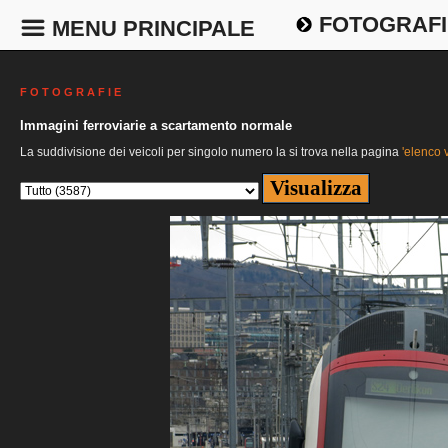
FOTOGRAFI
MENU PRINCIPALE
F O T O G R A F I E
Immagini ferroviarie a scartamento normale
La suddivisione dei veicoli per singolo numero la si trova nella pagina
'elenco v