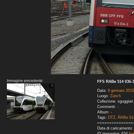
Immagine precedente:
FFS RABe 514 036-3
Data:
9 gennaio 2015
Luogo:
Zürich
Collezione: sguggiari
Commenti: -
Album: -
Tags:
DTZ
,
RABe 51
===============
Data di caricamento: 
ID immagine: 634 (
pe