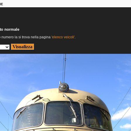
IE
nto normale
o numero la si trova nella pagina
'elenco veicoli'
.