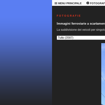
MENU PRINCIPALE
FOTOGRAF
F O T O G R A F I E
Immagini ferroviarie a scartame
La suddivisione dei veicoli per singol