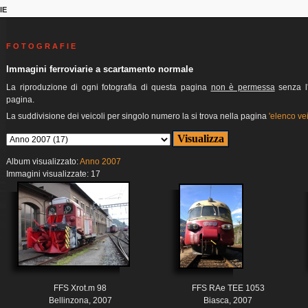
IE
F O T O G R A F I E
Immagini ferroviarie a scartamento normale
La riproduzione di ogni fotografia di questa pagina
non è permessa
senza l'
pagina.
La suddivisione dei veicoli per singolo numero la si trova nella pagina
'elenco vei
Album visualizzato:
Anno 2007
Immagini visualizzate: 17
FFS Xrot.m 98
FFS RAe TEE 1053
Bellinzona, 2007
Biasca, 2007