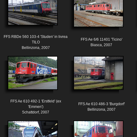
FFS RBDe 560 103-4 'Studen' in livrea
FFS Ae 6/6 11401 'Ticino'
TILO
Biasca, 2007
Bellinzona, 2007
FFS Ae 610 492-1 'Erstfeld' (ex
FFS Ae 610 486-3 'Burgdorf'
'Emmen')
Bellinzona, 2007
Schattdorf, 2007