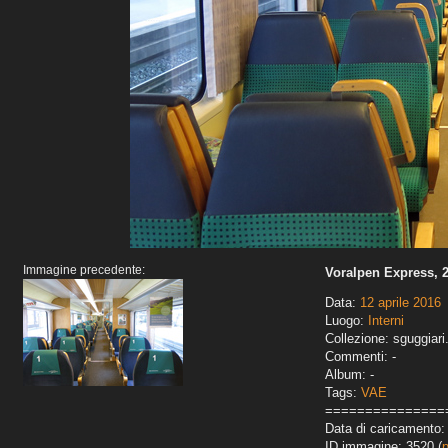
Immagine precedente:
Voralpen Express, 2
Data:
12 aprile 2016
Luogo:
Interni
Collezione: sguggiari
Commenti: -
Album: -
Tags:
VAE
===============
Data di caricamento:
ID immagine: 3520 (