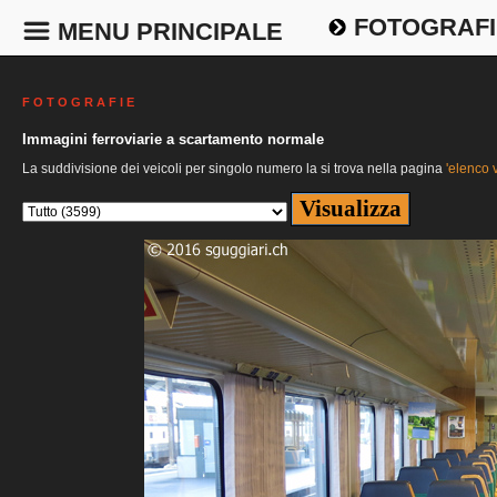
FOTOGRAFI
MENU PRINCIPALE
F O T O G R A F I E
Immagini ferroviarie a scartamento normale
La suddivisione dei veicoli per singolo numero la si trova nella pagina
'elenco v