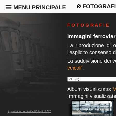
FOTOGRAFI
MENU PRINCIPALE
F O T O G R A F I E
Immagini ferrovia
La riproduzione di 
l'esplicito consenso d
La suddivisione dei v
veicoli'
.
Album visualizzato:
Immagini visualizzate
Aggiornato domenica 05 luglio 2026