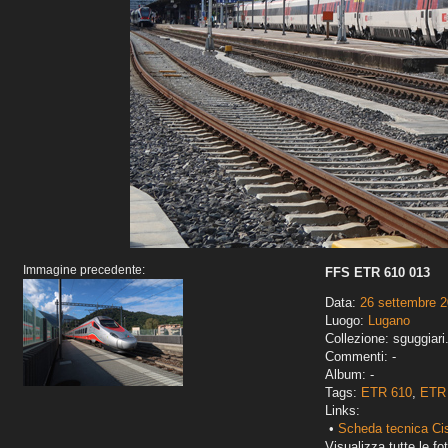
Immagine precedente:
FFS ETR 610 013
Data:
26 settembre 
Luogo:
Lugano
Collezione: sguggiari
Commenti: -
Album: -
Tags:
ETR 610
,
ETR 
Links:
•
Scheda tecnica Ci
Visualizza tutte le fot