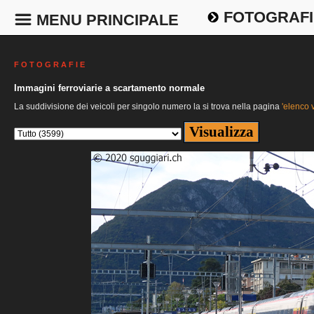
FOTOGRAFI
MENU PRINCIPALE
F O T O G R A F I E
Immagini ferroviarie a scartamento normale
La suddivisione dei veicoli per singolo numero la si trova nella pagina
'elenco v