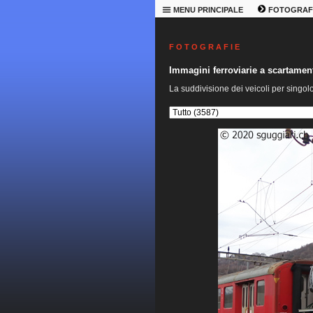
MENU PRINCIPALE
FOTOGRAF
F O T O G R A F I E
Immagini ferroviarie a scartame
La suddivisione dei veicoli per singol