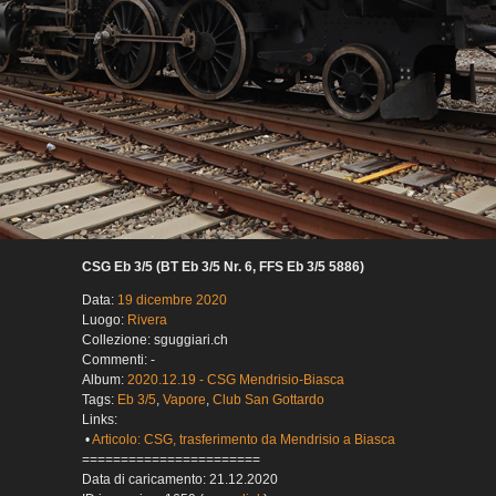
CSG Eb 3/5 (BT Eb 3/5 Nr. 6, FFS Eb 3/5 5886)
Data:
19 dicembre 2020
Luogo:
Rivera
Collezione: sguggiari.ch
Commenti: -
Album:
2020.12.19 - CSG Mendrisio-Biasca
Tags:
Eb 3/5
,
Vapore
,
Club San Gottardo
Links:
•
Articolo: CSG, trasferimento da Mendrisio a Biasca
=======================
Data di caricamento: 21.12.2020