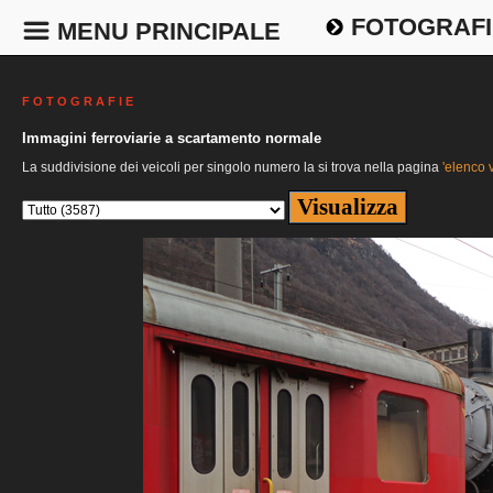
FOTOGRAFI
MENU PRINCIPALE
F O T O G R A F I E
Immagini ferroviarie a scartamento normale
La suddivisione dei veicoli per singolo numero la si trova nella pagina
'elenco v