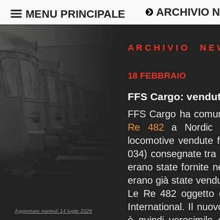
ARCHIVIO 
MENU PRINCIPALE
A R C H I V I O N E
18 FEBBRAIO
FFS Cargo: vendut
FFS Cargo ha comunic
Re 482
a Nordic R
locomotive vendute f
034) consegnate tra 
erano state fornite n
erano già state vendu
Le Re 482 oggetto d
International. Il nuov
Aggiornato martedì 14 luglio 2026