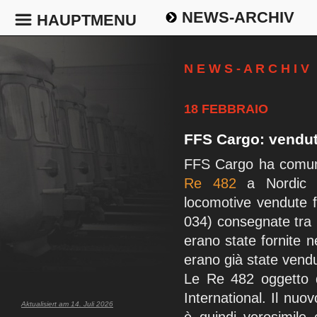
NEWS-ARCHIV
HAUPTMENU
N E W S - A R C H I V
18 FEBBRAIO
FFS Cargo: vendut
FFS Cargo ha comunic
Re 482
a Nordic R
locomotive vendute f
034) consegnate tra 
erano state fornite n
erano già state vendu
Le Re 482 oggetto d
International. Il nuov
Aktualisiert am 14. Juli 2026