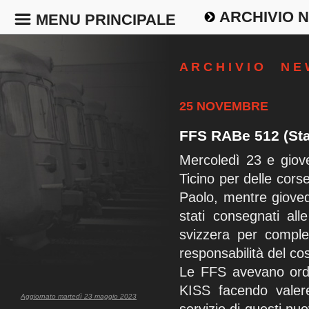
ARCHIVIO 
MENU PRINCIPALE
A R C H I V I O N E
25 NOVEMBRE
FFS RABe 512 (Stad
Mercoledì 23 e gio
Ticino per delle cors
Paolo, mentre giove
stati consegnati al
svizzera per complet
responsabilità del cos
Le FFS avevano ordin
KISS facendo valer
Aggiornato martedì 23 maggio 2023