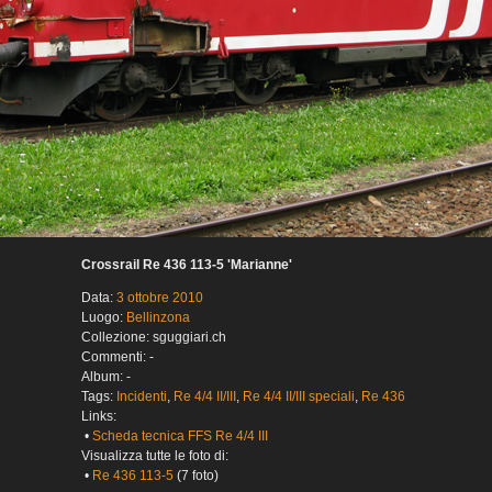
Crossrail Re 436 113-5 'Marianne'
Data:
3 ottobre 2010
Luogo:
Bellinzona
Collezione: sguggiari.ch
Commenti: -
Album: -
Tags:
Incidenti
,
Re 4/4 II/III
,
Re 4/4 II/III speciali
,
Re 436
Links:
•
Scheda tecnica FFS Re 4/4 III
Visualizza tutte le foto di:
•
Re 436 113-5
(7 foto)