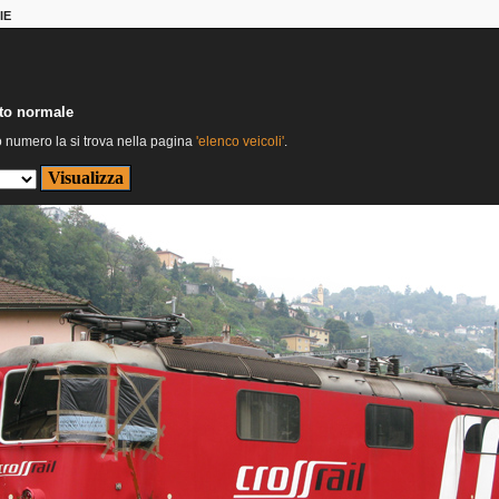
IE
nto normale
o numero la si trova nella pagina
'elenco veicoli'
.