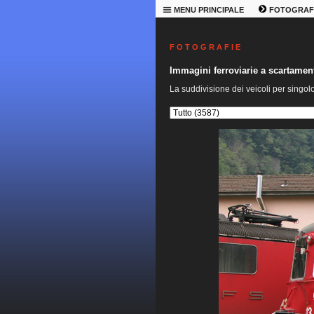
MENU PRINCIPALE
FOTOGRAF
F O T O G R A F I E
Immagini ferroviarie a scartame
La suddivisione dei veicoli per singol