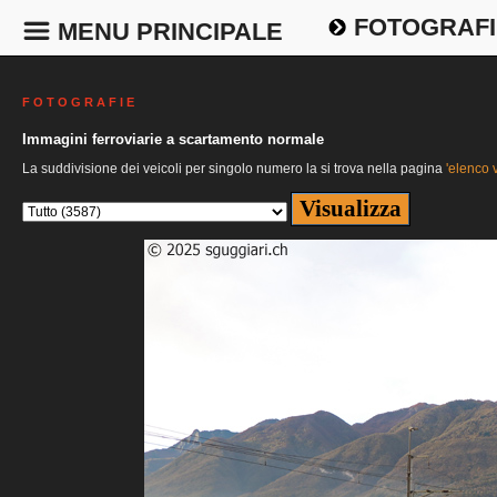
FOTOGRAFI
MENU PRINCIPALE
F O T O G R A F I E
Immagini ferroviarie a scartamento normale
La suddivisione dei veicoli per singolo numero la si trova nella pagina
'elenco v