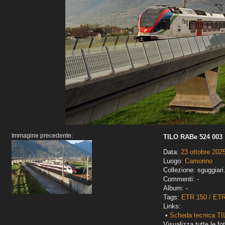
Immagine precedente:
TILO RABe 524 003
Data:
23 ottobre 202
Luogo:
Camorino
Collezione: sguggiari
Commenti: -
Album: -
Tags:
ETR 150 / ET
Links:
•
Scheda tecnica T
Visualizza tutte le fot