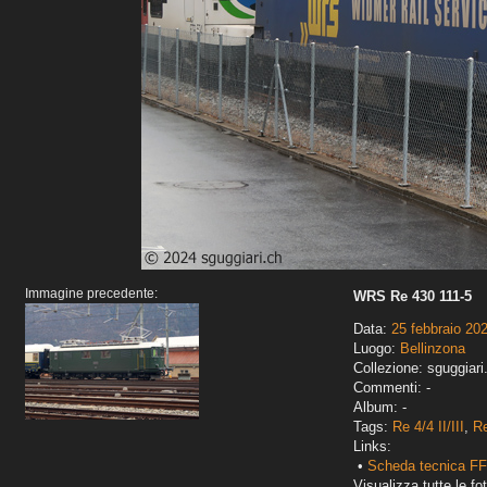
Immagine precedente:
WRS Re 430 111-5
Data:
25 febbraio 20
Luogo:
Bellinzona
Collezione: sguggiari
Commenti: -
Album: -
Tags:
Re 4/4 II/III
,
Re
Links:
•
Scheda tecnica FFS
Visualizza tutte le fot