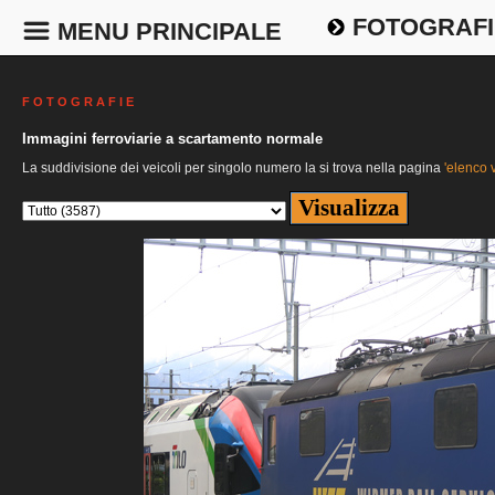
FOTOGRAFI
MENU PRINCIPALE
F O T O G R A F I E
Immagini ferroviarie a scartamento normale
La suddivisione dei veicoli per singolo numero la si trova nella pagina
'elenco v