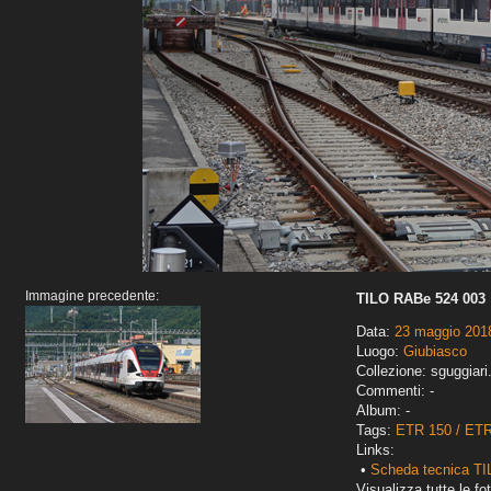
Immagine precedente:
TILO RABe 524 003
Data:
23 maggio 201
Luogo:
Giubiasco
Collezione: sguggiari
Commenti: -
Album: -
Tags:
ETR 150 / ET
Links:
•
Scheda tecnica T
Visualizza tutte le fot