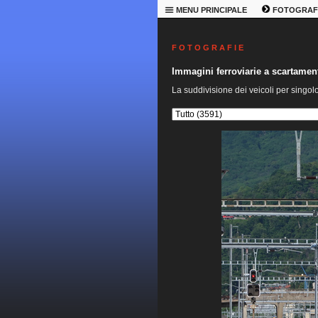
MENU PRINCIPALE
FOTOGRAF
F O T O G R A F I E
Immagini ferroviarie a scartame
La suddivisione dei veicoli per singol