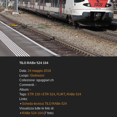
TILO RABe 524 104
Data:
24 maggio 2018
Luogo:
Giubiasco
Collezione: sguggiari.ch
Commenti: -
Album: -
Tags:
ETR 150 / ETR 524
,
FLIRT
,
RABe 524
Links:
•
Scheda tecnica TILO RABe 524
Visualizza tutte le foto di:
•
RABe 524 104
(7 foto)