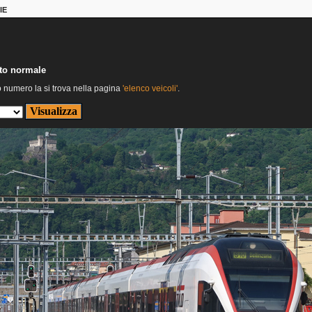
IE
nto normale
o numero la si trova nella pagina
'elenco veicoli'
.