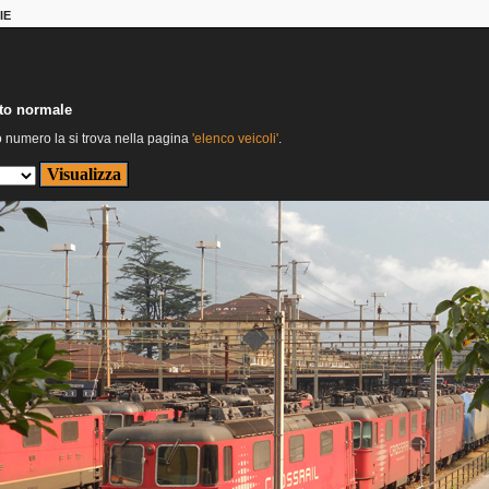
IE
nto normale
o numero la si trova nella pagina
'elenco veicoli'
.