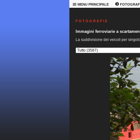
MENU PRINCIPALE
FOTOGRAF
F O T O G R A F I E
Immagini ferroviarie a scartame
La suddivisione dei veicoli per singol