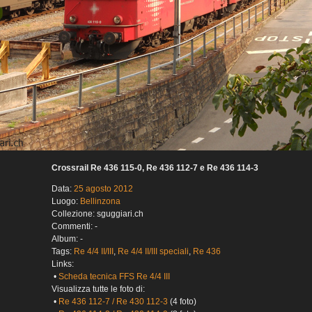
Crossrail Re 436 115-0, Re 436 112-7 e Re 436 114-3
Data:
25 agosto 2012
Luogo:
Bellinzona
Collezione: sguggiari.ch
Commenti: -
Album: -
Tags:
Re 4/4 II/III
,
Re 4/4 II/III speciali
,
Re 436
Links:
•
Scheda tecnica FFS Re 4/4 III
Visualizza tutte le foto di:
•
Re 436 112-7 / Re 430 112-3
(4 foto)