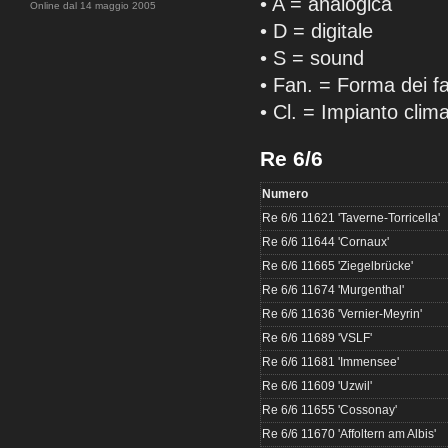
• A = analogica
Online dal 14 maggio 2005
• D = digitale
• S = sound
• Fan. = Forma dei fa
• Cl. = Impianto clima
Re 6/6
Numero
Re 6/6 11621 'Taverne-Torricella'
Re 6/6 11644 'Cornaux'
Re 6/6 11665 'Ziegelbrücke'
Re 6/6 11674 'Murgenthal'
Re 6/6 11636 'Vernier-Meyrin'
Re 6/6 11689 'VSLF'
Re 6/6 11681 'Immensee'
Re 6/6 11609 'Uzwil'
Re 6/6 11655 'Cossonay'
Re 6/6 11670 'Affoltern am Albis'