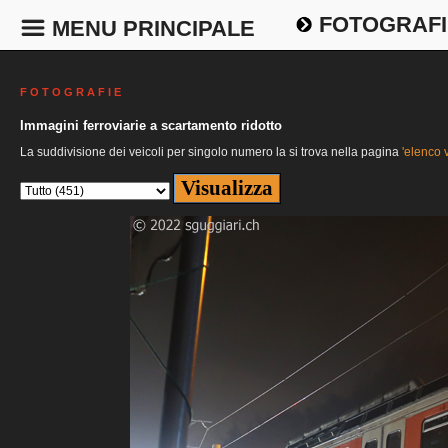
FOTOGRAFI
MENU PRINCIPALE
F O T O G R A F I E
Immagini ferroviarie a scartamento ridotto
La suddivisione dei veicoli per singolo numero la si trova nella pagina
'elenco v