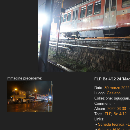
Immagine precedente:
FLP Be 4/12 24 'Mag
Data:
30 marzo 2022
Luogo:
Caslano
Collezione: sguggiari
Commenti: -
Album:
2022.03.30 -
Tags:
FLP
,
Be 4/12
Links:
•
Scheda tecnica FL
•
Articolo: FLP, ultim