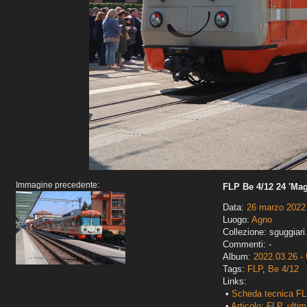
Immagine precedente:
FLP Be 4/12 24 'Mag
Data:
26 marzo 2022
Luogo:
Agno
Collezione: sguggiari
Commenti: -
Album:
2022.03.26 - 
Tags:
FLP
,
Be 4/12
Links:
•
Scheda tecnica FL
•
Articolo: FLP, ultim