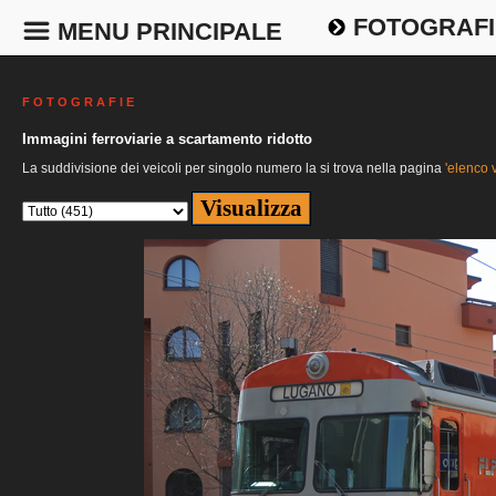
FOTOGRAFI
MENU PRINCIPALE
F O T O G R A F I E
Immagini ferroviarie a scartamento ridotto
La suddivisione dei veicoli per singolo numero la si trova nella pagina
'elenco v