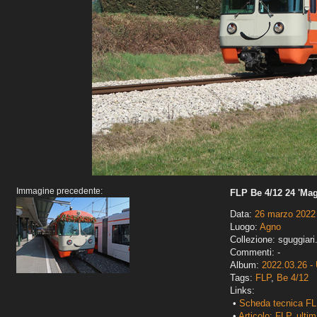
Immagine precedente:
FLP Be 4/12 24 'Mag
Data:
26 marzo 2022
Luogo:
Agno
Collezione: sguggiari
Commenti: -
Album:
2022.03.26 - 
Tags:
FLP
,
Be 4/12
Links:
•
Scheda tecnica FL
•
Articolo: FLP, ultim