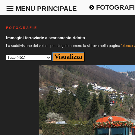
FOTOGRAFI
MENU PRINCIPALE
F O T O G R A F I E
Immagini ferroviarie a scartamento ridotto
La suddivisione dei veicoli per singolo numero la si trova nella pagina
'elenco v