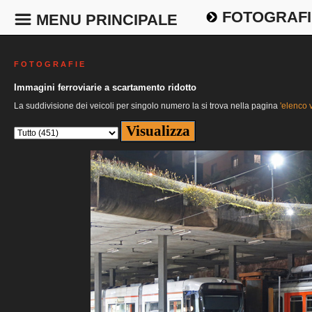
FOTOGRAFI
MENU PRINCIPALE
F O T O G R A F I E
Immagini ferroviarie a scartamento ridotto
La suddivisione dei veicoli per singolo numero la si trova nella pagina
'elenco v