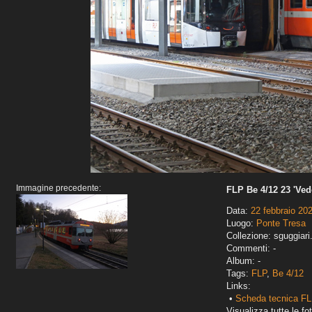
Immagine precedente:
FLP Be 4/12 23 'Ved
Data:
22 febbraio 20
Luogo:
Ponte Tresa
Collezione: sguggiari
Commenti: -
Album: -
Tags:
FLP
,
Be 4/12
Links:
•
Scheda tecnica FL
Visualizza tutte le fot