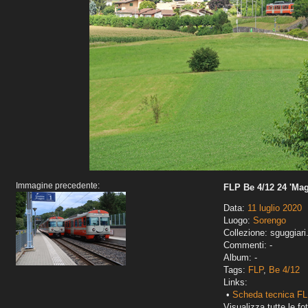
Immagine precedente:
FLP Be 4/12 24 'Mag
Data:
11 luglio 2020
Luogo:
Sorengo
Collezione: sguggiari
Commenti: -
Album: -
Tags:
FLP
,
Be 4/12
Links:
•
Scheda tecnica FL
Visualizza tutte le fot