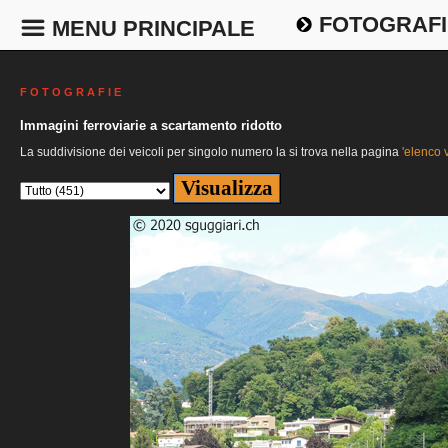
FOTOGRAFI
MENU PRINCIPALE
F O T O G R A F I E
Immagini ferroviarie a scartamento ridotto
La suddivisione dei veicoli per singolo numero la si trova nella pagina
'elenco v