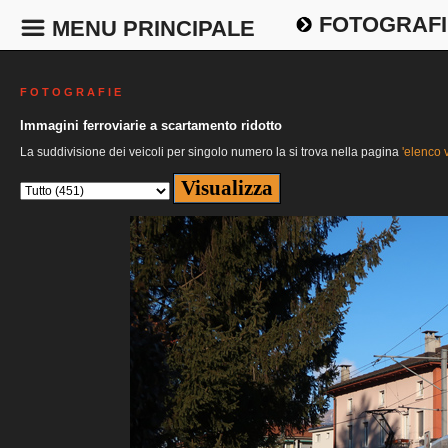
FOTOGRAFI
MENU PRINCIPALE
F O T O G R A F I E
Immagini ferroviarie a scartamento ridotto
La suddivisione dei veicoli per singolo numero la si trova nella pagina
'elenco v