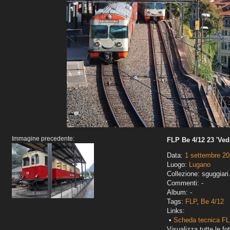
Immagine precedente:
FLP Be 4/12 23 'Ved
Data:
1 settembre 2
Luogo:
Lugano
Collezione: sguggiari
Commenti: -
Album: -
Tags:
FLP
,
Be 4/12
Links:
•
Scheda tecnica FL
Visualizza tutte le fot