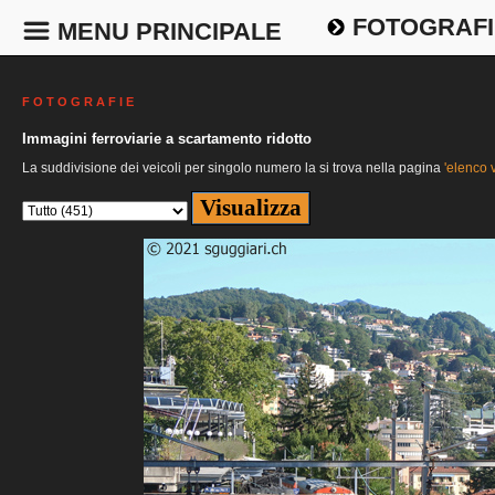
FOTOGRAFI
MENU PRINCIPALE
F O T O G R A F I E
Immagini ferroviarie a scartamento ridotto
La suddivisione dei veicoli per singolo numero la si trova nella pagina
'elenco v