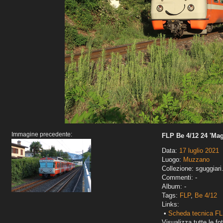
Immagine precedente:
FLP Be 4/12 24 'Mag
Data:
17 luglio 2021
Luogo:
Muzzano
Collezione: sguggiari
Commenti: -
Album: -
Tags:
FLP
,
Be 4/12
Links:
•
Scheda tecnica FL
Visualizza tutte le fot