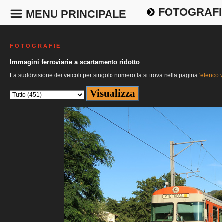
FOTOGRAFI
MENU PRINCIPALE
F O T O G R A F I E
Immagini ferroviarie a scartamento ridotto
La suddivisione dei veicoli per singolo numero la si trova nella pagina
'elenco v