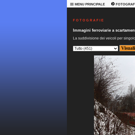
MENU PRINCIPALE
FOTOGRAF
F O T O G R A F I E
Immagini ferroviarie a scartament
La suddivisione dei veicoli per singol