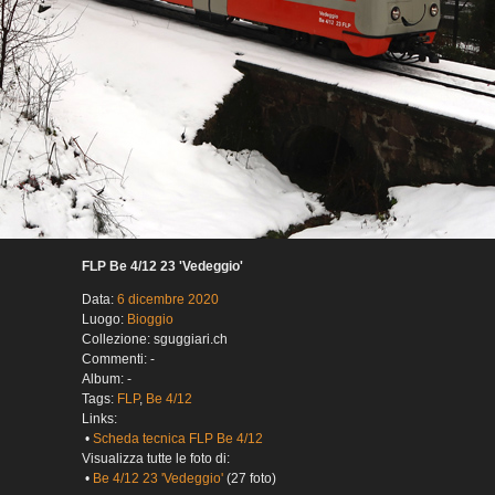
FLP Be 4/12 23 'Vedeggio'
Data:
6 dicembre 2020
Luogo:
Bioggio
Collezione: sguggiari.ch
Commenti: -
Album: -
Tags:
FLP
,
Be 4/12
Links:
•
Scheda tecnica FLP Be 4/12
Visualizza tutte le foto di:
•
Be 4/12 23 'Vedeggio'
(27 foto)