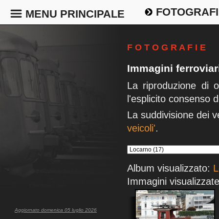
FOTOGRAFI
MENU PRINCIPALE
F O T O G R A F I E
Immagini ferrovia
La riproduzione di 
l'esplicito consenso d
La suddivisione dei v
veicoli'
.
Album visualizzato:
L
Immagini visualizzate
Aggiornato domenica 05 luglio 2026