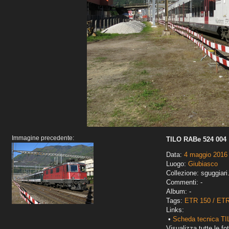
Immagine precedente:
TILO RABe 524 004
Data:
4 maggio 2016
Luogo:
Giubiasco
Collezione: sguggiari
Commenti: -
Album: -
Tags:
ETR 150 / ET
Links:
•
Scheda tecnica T
Visualizza tutte le fot