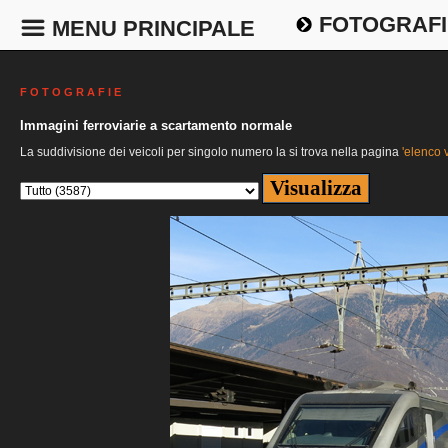
FOTOGRAFI
MENU PRINCIPALE
F O T O G R A F I E
Immagini ferroviarie a scartamento normale
La suddivisione dei veicoli per singolo numero la si trova nella pagina
'elenco v