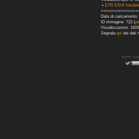
•
ETR 470-9 'Insubri
===============
Data di caricamento: 
ID immagine: 722 (
pe
Visualizzazioni: 1933
Segnala
qui
dei dati 
Sandro Gug