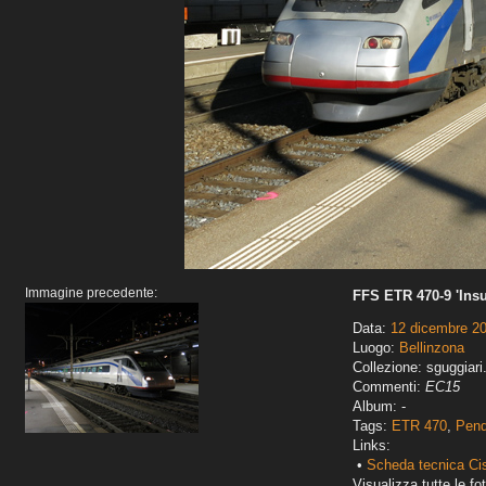
Immagine precedente:
FFS ETR 470-9 'Insu
Data:
12 dicembre 2
Luogo:
Bellinzona
Collezione: sguggiari
Commenti:
EC15
Album: -
Tags:
ETR 470
,
Pend
Links:
•
Scheda tecnica Ci
Visualizza tutte le fot